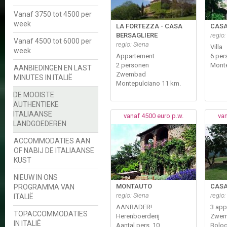
Vanaf 3750 tot 4500 per
week
LA FORTEZZA - CASA
CASA
BERSAGLIERE
regio:
Vanaf 4500 tot 6000 per
regio: Siena
Villa
week
Appartement
6 per
2 personen
Monte
AANBIEDINGEN EN LAST
Zwembad
MINUTES IN ITALIË
Montepulciano 11 km.
DE MOOISTE
AUTHENTIEKE
ITALIAANSE
vanaf 4500 euro p.w.
van
LANDGOEDEREN
ACCOMMODATIES AAN
OF NABIJ DE ITALIAANSE
KUST
NIEUW IN ONS
MONTAUTO
CASA
PROGRAMMA VAN
regio: Siena
regio:
ITALIË
AANRADER!
3 app
TOPACCOMMODATIES
Herenboerderij
Zwe
IN ITALIË
Aantal pers. 10
Bolog