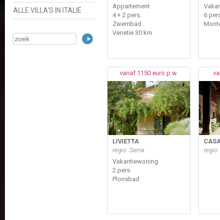
Appartement
Vakan
ALLE VILLA'S IN ITALIË
4 + 2 pers.
6 per
Zwembad
Monte
Venetie 30 km
vanaf 1150 euro p.w.
va
LIVIETTA
CASA
regio: Siena
regio
Vakantiewoning
2 pers.
Plonsbad