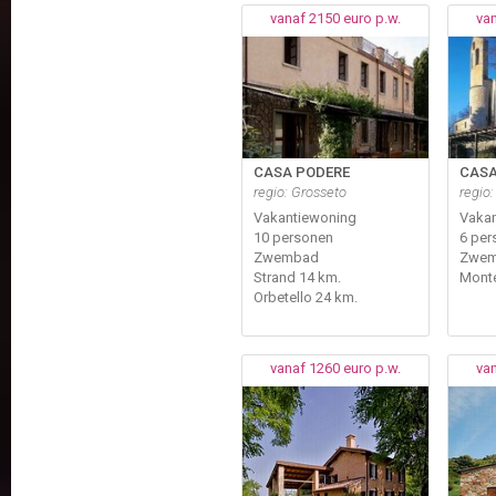
vanaf 2150 euro p.w.
van
CASA PODERE
CASA
regio: Grosseto
regio:
Vakantiewoning
Vakan
10 personen
6 per
Zwembad
Zwe
Strand 14 km.
Monte
Orbetello 24 km.
vanaf 1260 euro p.w.
van