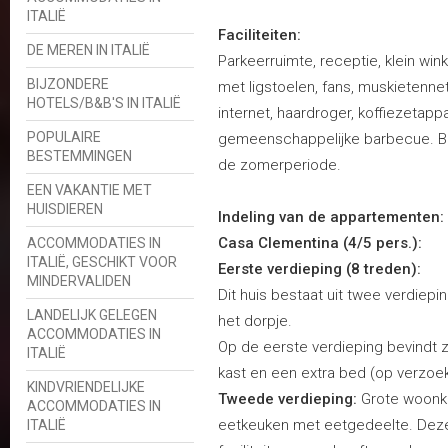
ITALIË
Faciliteiten:
DE MEREN IN ITALIË
Parkeerruimte, receptie, klein w
BIJZONDERE
met ligstoelen, fans, muskietennett
HOTELS/B&B'S IN ITALIË
internet, haardroger, koffiezetapp
POPULAIRE
gemeenschappelijke barbecue. Ba
BESTEMMINGEN
de zomerperiode.
EEN VAKANTIE MET
HUISDIEREN
Indeling van de appartementen:
Casa Clementina (4/5 pers.):
ACCOMMODATIES IN
ITALIË, GESCHIKT VOOR
Eerste verdieping (8 treden):
MINDERVALIDEN
Dit huis bestaat uit twee verdiepin
LANDELIJK GELEGEN
het dorpje.
ACCOMMODATIES IN
Op de eerste verdieping bevindt z
ITALIË
kast en een extra bed (op verzoe
KINDVRIENDELIJKE
Tweede verdieping:
Grote woonk
ACCOMMODATIES IN
eetkeuken met eetgedeelte. Deze 
ITALIË