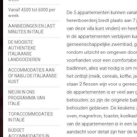
Vanaf 4500 tot 6000 per
De 5 appartementen kunnen vanaf
week
herenboerderij biedt plaats aan 7
AANBIEDINGEN EN LAST
van deze villa kunt vinden) en he
MINUTES IN ITALIË
in de appartementen verblijven k
DE MOOISTE
gemeenschappelijke zwembad, ge
AUTHENTIEKE
rondom uitzicht en omgeven door 
ITALIAANSE
LANDGOEDEREN
voorhanden voor een comfortabel v
badlinnen, alles wat nodig is om 
ACCOMMODATIES AAN
OF NABIJ DE ITALIAANSE
het ontbijt (melk, cereals, koffie, j
KUST
staan 2 flessen wijn voor u gereed
de appartementen is er veel aan 
NIEUW IN ONS
PROGRAMMA VAN
behouden; zo zijn de originele bal
ITALIË
behouden gebleven. De keukens zij
TOPACCOMMODATIES
oven, magnetron, toaster, koelkas
IN ITALIË
van de appartementen is in een lan
BUDGET
aandacht voor detail zijn hier de
ACCOMMODATIES IN