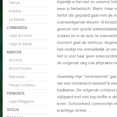
eigenlijk is het niet zo vreemd; het
Genua
weer is fantastisch. Warm, maar v
Imperia
herfst die gepaard gaat met de 
La Spezia
overweldigende kleuren. Ik besluit
LOMBARDIA
gewoon een goede parkeerplaats
Lago di Como
zoeken en in de auto te overnach
moment gaat de telefoon; degene
Lago di Garda
heb nodigt me onmiddellijk uit om 
MARCHE
Het is voor haar geen enkel prob
Ancona
de volgende dag ook afspraken he
Ascoli Piceno
Geweldig; mijn “onverwachte” gast
Macerata
van een romantisch kasteel! Ik w
Pesaro e Urbino
badkamer. De volgende ochtend w
PIEMONTE
olijfgaard met een kop koffie in d
Lago Maggiore
leven. Schoonheid, zonneschijn en
SICILIA
prachtige streek.…..