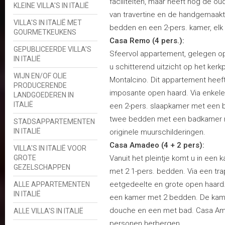
faciliteiten, maar heeft nog de oud
KLEINE VILLA'S IN ITALIË
van travertine en de handgemaakt
VILLA'S IN ITALIË MET
bedden en een 2-pers. kamer, el
GOURMETKEUKENS
Casa Remo (4 pers.):
GEPUBLICEERDE VILLA'S
Sfeervol appartement, gelegen op
IN ITALIË
u schitterend uitzicht op het kerk
WIJN EN/OF OLIE
Montalcino. Dit appartement heef
PRODUCERENDE
imposante open haard. Via enkele
LANDGOEDEREN IN
ITALIË
een 2-pers. slaapkamer met een
twee bedden met een badkamer m
STADSAPPARTEMENTEN
IN ITALIË
originele muurschilderingen.
Casa Amadeo (4 + 2 pers):
VILLA'S IN ITALIË VOOR
GROTE
Vanuit het pleintje komt u in een 
GEZELSCHAPPEN
met 2 1-pers. bedden. Via een tra
eetgedeelte en grote open haard. 
ALLE APPARTEMENTEN
IN ITALIË
een kamer met 2 bedden. De kam
douche en een met bad. Casa Amad
ALLE VILLA'S IN ITALIË
personen herbergen.