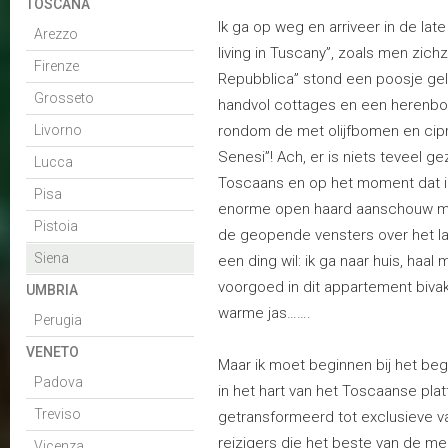
TOSCANA
Ik ga op weg en arriveer in de lat
Arezzo
living in Tuscany”, zoals men zich
Firenze
Repubblica” stond een poosje gel
Grosseto
handvol cottages en een herenboe
Livorno
rondom de met olijfbomen en cip
Senesi”! Ach, er is niets teveel g
Lucca
Toscaans en op het moment dat 
Pisa
enorme open haard aanschouw met
Pistoia
de geopende vensters over het lan
Siena
een ding wil: ik ga naar huis, haal 
voorgoed in dit appartement biva
UMBRIA
warme jas…….
Perugia
VENETO
Maar ik moet beginnen bij het be
Padova
in het hart van het Toscaanse plat
Treviso
getransformeerd tot exclusieve v
reizigers die het beste van de mees
Vicenza