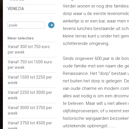
Verder wonen er nog drie families. 
VENEZIA
dorp waar u de eerste levensmidd
winkeltje is er een bar, waar men 
tevens lunches bestaande uit sch
kleine terras kunt u onder het gen
Meer selecties
schitterende omgeving.
Vanaf 300 tot 750 euro
per week
Sinds ongeveer 600 jaar is de borg
Vanaf 750 tot 1500 euro
oude familie met een naam die gel
per week
Renaissance. Het “dorp” bestaat 
Vanaf 1500 tot 2250 per
net buiten het dorp is gelegen. 
week
van oude charme en modern comfor
Vanaf 2250 tot 3000 per
alles wat nodig is om een droomva
week
te beleven. Maar wilt u niet allee
Vanaf 3000 tot 3750 per
olijfolieproeverijen, of u neemt e
week
historische wijngaarden bezoeken
Vanaf 3750 tot 4500 per
uitstekende opbrengst………
week