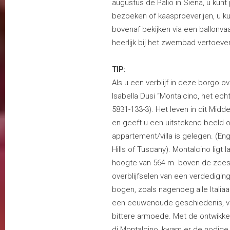
augustus de Palio in Siena, u kunt 
bezoeken of kaasproeverijen, u ku
bovenaf bekijken via een ballonvaar
heerlijk bij het zwembad vertoev
TIP:
Als u een verblijf in deze borgo 
Isabella Dusi “Montalcino, het ech
5831-133-3). Het leven in dit Mid
en geeft u een uitstekend beeld 
appartement/villa is gelegen. (Eng
Hills of Tuscany). Montalcino ligt
hoogte van 564 m. boven de zee
overblijfselen van een verdedigi
bogen, zoals nagenoeg alle Italia
een eeuwenoude geschiedenis, va
bittere armoede. Met de ontwikke
di Montalcino, kwam er de nodige 