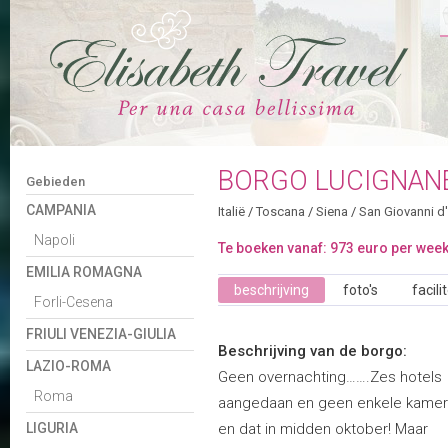
BORGO LUCIGNAN
Gebieden
CAMPANIA
Italië
/
Toscana
/
Siena
/
San Giovanni d
Napoli
Te boeken vanaf: 973 euro per wee
EMILIA ROMAGNA
beschrijving
foto's
facili
Forli-Cesena
FRIULI VENEZIA-GIULIA
Beschrijving van de borgo:
LAZIO-ROMA
Geen overnachting…….Zes hotels
Roma
aangedaan en geen enkele kamer 
LIGURIA
en dat in midden oktober! Maar