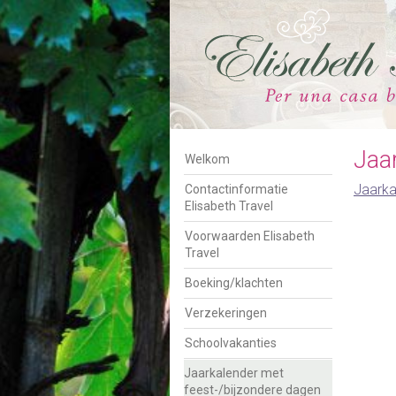
Jaa
Welkom
Jaarka
Contactinformatie
Elisabeth Travel
Voorwaarden Elisabeth
Travel
 ons op Facebook
Boeking/klachten
Verzekeringen
Schoolvakanties
Jaarkalender met
feest-/bijzondere dagen