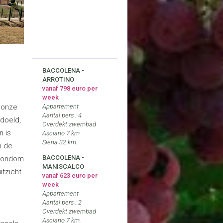
BACCOLENA -
ARROTINO
vanaf 798 euro per
week
 onze
Appartement
Aantal pers.: 4
edoeld,
Overdekt zwembad
n is
Asciano 7 km.
Siena 32 km.
n de
BACCOLENA -
 rondom
MANISCALCO
itzicht
vanaf 623 euro per
week
Appartement
Aantal pers.: 2
Overdekt zwembad
Asciano 7 km.