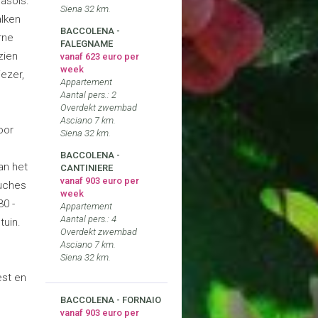
asols.
Siena 32 km.
alken
BACCOLENA -
rne
FALEGNAME
zien
vanaf 623 euro per
week
iezer,
Appartement
Aantal pers.: 2
Overdekt zwembad
Asciano 7 km.
oor
Siena 32 km.
BACCOLENA -
an het
CANTINIERE
vanaf 903 euro per
ouches
week
30 -
Appartement
Aantal pers.: 4
tuin.
Overdekt zwembad
Asciano 7 km.
Siena 32 km.
est en
BACCOLENA - FORNAIO
vanaf 903 euro per