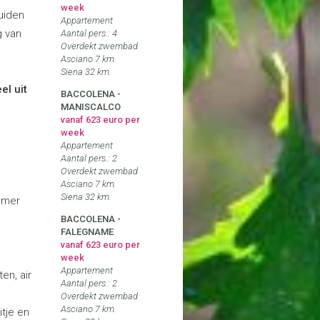
week
uiden
Appartement
g van
Aantal pers.: 4
Overdekt zwembad
Asciano 7 km.
Siena 32 km.
l uit
BACCOLENA -
MANISCALCO
vanaf 623 euro per
week
Appartement
Aantal pers.: 2
Overdekt zwembad
Asciano 7 km.
Siena 32 km.
amer
BACCOLENA -
FALEGNAME
vanaf 623 euro per
week
Appartement
en, air
Aantal pers.: 2
Overdekt zwembad
Asciano 7 km.
itje en