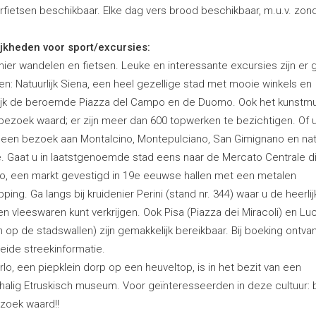
rfietsen beschikbaar. Elke dag vers brood beschikbaar, m.u.v. zon
jkheden voor sport/excursies:
 hier wandelen en fietsen. Leuke en interessante excursies zijn er
n: Natuurlijk Siena, een heel gezellige stad met mooie winkels en
lijk de beroemde Piazza del Campo en de Duomo. Ook het kunst
 bezoek waard; er zijn meer dan 600 topwerken te bezichtigen. Of 
 een bezoek aan Montalcino, Montepulciano, San Gimignano en natu
e. Gaat u in laatstgenoemde stad eens naar de Mercato Centrale d
o, een markt gevestigd in 19e eeuwse hallen met een metalen
ping. Ga langs bij kruidenier Perini (stand nr. 344) waar u de heerli
n vleeswaren kunt verkrijgen. Ook Pisa (Piazza dei Miracoli) en Lu
n op de stadswallen) zijn gemakkelijk bereikbaar. Bij boeking ontva
eide streekinformatie.
rlo, een piepklein dorp op een heuveltop, is in het bezit van een
chalig Etruskisch museum. Voor geïnteresseerden in deze cultuur: b
zoek waard!!