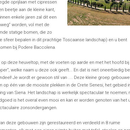
egde oprijlaan met cipressen
n beetje aan de kleine kant,
nnen enkele jaren zal dit een
weg” worden, vol met de
de statige bomen, die zo
de sfeer bepalen in dit prachtige Toscaanse landschap) en u bent
omen bij Podere Baccolena.
, op deze heuveltop, met de voeten op aarde en met het hoofd bij
per", welke naam u deze ook geeft... En dat is niet oneerbiedig b
ndeel! Je wordt er gewoon stil van .... Deze kleine groep gebouwe
n op één van de mooiste plekken in de Crete Senesi, het gebied i
ng van Siena. Het landschap is werkelijk spectaculair te noemen;
ndgoed is het overal even mooi en kan er worden genoten van het u
ctaculaire zonsondergangen.
an deze gebouwen zijn gerestaureerd en verdeeld in 8 ruime