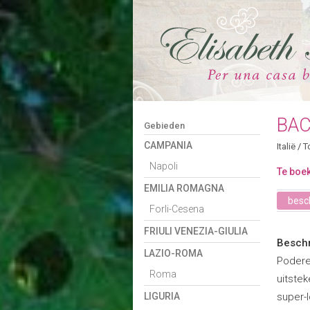
BAC
Gebieden
CAMPANIA
Italië
/
T
Napoli
Te boek
EMILIA ROMAGNA
besch
Forli-Cesena
FRIULI VENEZIA-GIULIA
Beschr
LAZIO-ROMA
Podere
Roma
uitste
LIGURIA
super-l