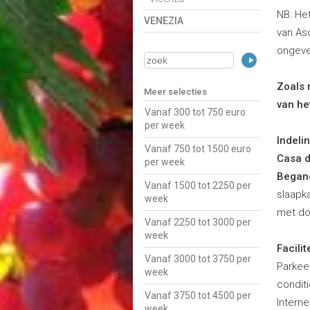
NB: He
VENEZIA
van Asc
ongeve
Zoals 
Meer selecties
van he
Vanaf 300 tot 750 euro
per week
Indeli
Vanaf 750 tot 1500 euro
Casa d
per week
Began
Vanaf 1500 tot 2250 per
slaapk
week
met d
Vanaf 2250 tot 3000 per
week
Facilit
Vanaf 3000 tot 3750 per
Parkeer
week
condit
Vanaf 3750 tot 4500 per
Interne
week