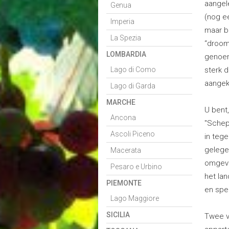
aangel
Genua
(nog ee
Imperia
maar bi
La Spezia
“droom
LOMBARDIA
genoem
Lago di Como
sterk 
aangek
Lago di Garda
MARCHE
U bent
Ancona
"Schep
Ascoli Piceno
in tege
gelege
Macerata
omgevi
Pesaro e Urbino
het la
PIEMONTE
en spe
Lago Maggiore
SICILIA
Twee v