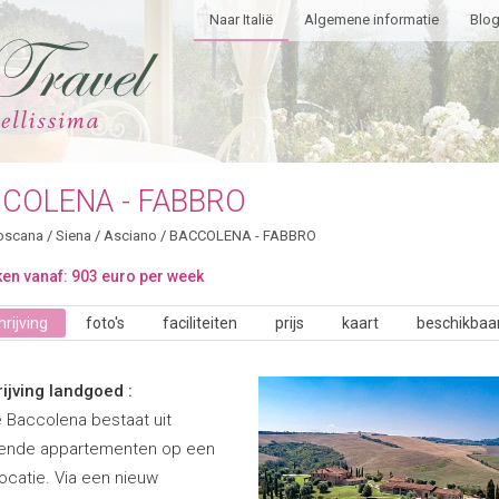
Naar Italië
Algemene informatie
Blo
COLENA - FABBRO
oscana
/
Siena
/
Asciano
/
BACCOLENA - FABBRO
en vanaf: 903 euro per week
rijving
foto's
faciliteiten
prijs
kaart
beschikbaa
ijving landgoed :
 Baccolena bestaat uit
kende appartementen op een
ocatie. Via een nieuw