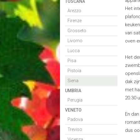
appart
TOSCANA
Het int
Arezzo
plafon
Firenze
keuken
Grosseto
van sat
Livorno
oven e
Lucca
Het de
Pisa
zwemba
Pistoia
opensl
Siena
dak zi
met ha
UMBRIA
20.30 
Perugia
VENETO
En dan 
Padova
romanti
Treviso
dus oo
Vicenza