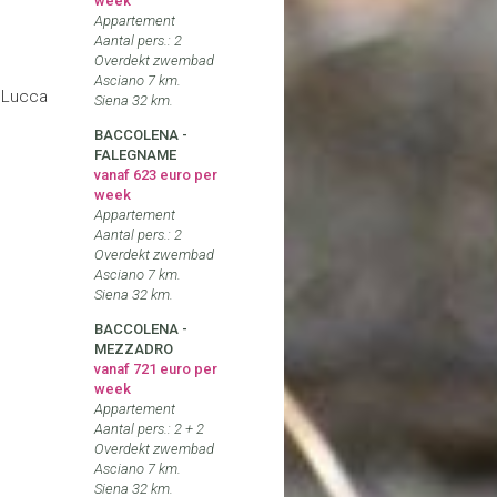
week
Appartement
Aantal pers.: 2
Overdekt zwembad
Asciano 7 km.
 Lucca
Siena 32 km.
BACCOLENA -
FALEGNAME
vanaf 623 euro per
week
Appartement
Aantal pers.: 2
Overdekt zwembad
Asciano 7 km.
Siena 32 km.
BACCOLENA -
MEZZADRO
vanaf 721 euro per
week
Appartement
Aantal pers.: 2 + 2
Overdekt zwembad
Asciano 7 km.
Siena 32 km.