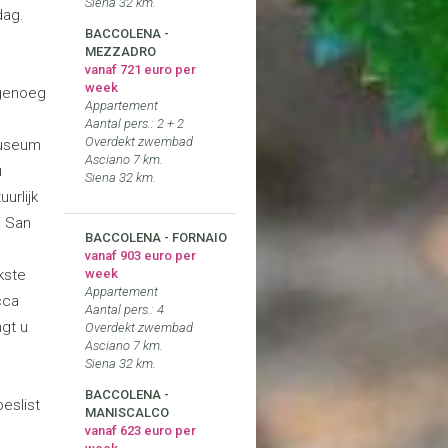
Siena 32 km.
dag.
BACCOLENA -
MEZZADRO
vanaf 721 euro per
week
 genoeg
Appartement
Aantal pers.: 2 + 2
Overdekt zwembad
museum
Asciano 7 km.
u
Siena 32 km.
urlijk
i San
BACCOLENA - FORNAIO
vanaf 903 euro per
jkste
week
Appartement
cca
Aantal pers.: 4
ngt u
Overdekt zwembad
Asciano 7 km.
Siena 32 km.
BACCOLENA -
eslist
MANISCALCO
vanaf 623 euro per