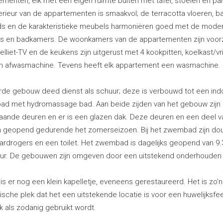
ementen, elk met een eigen ruimte buiten met tafel, stoelen en par
erieur van de appartementen is smaakvol; de terracotta vloeren, b
ds en de karakteristieke meubels harmoniëren goed met de mode
s en badkamers. De woonkamers van de appartementen zijn voor
elliet-TV en de keukens zijn uitgerust met 4 kookpitten, koelkast/vr
n afwasmachine. Tevens heeft elk appartement een wasmachine.
rde gebouw deed dienst als schuur; deze is verbouwd tot een ind
d met hydromassage bad. Aan beide zijden van het gebouw zijn
aande deuren en er is een glazen dak. Deze deuren en een deel v
jn geopend gedurende het zomerseizoen. Bij het zwembad zijn d
ardrogers en een toilet. Het zwembad is dagelijks geopend van 9.
uur. De gebouwen zijn omgeven door een uitstekend onderhouden 
is er nog een klein kapelletje, eveneens gerestaureerd. Het is zo’n
sche plek dat het een uitstekende locatie is voor een huwelijksfe
k als zodanig gebruikt wordt.