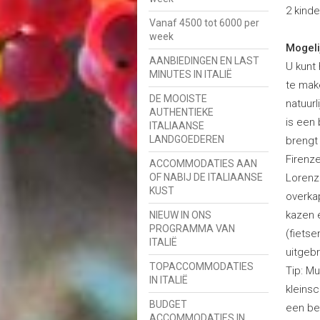
2 kinde
Vanaf 4500 tot 6000 per
week
Mogeli
AANBIEDINGEN EN LAST
U kunt
MINUTES IN ITALIË
te make
DE MOOISTE
natuur
AUTHENTIEKE
is een
ITALIAANSE
LANDGOEDEREN
brengt
Firenz
ACCOMMODATIES AAN
OF NABIJ DE ITALIAANSE
Lorenz
KUST
overkap
kazen e
NIEUW IN ONS
PROGRAMMA VAN
(fietse
ITALIË
uitgebr
TOPACCOMMODATIES
Tip: Mu
IN ITALIË
kleins
BUDGET
een be
ACCOMMODATIES IN