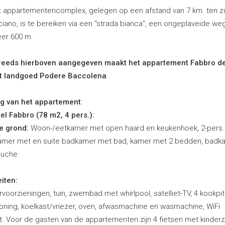
t appartementencomplex, gelegen op een afstand van 7 km. ten z
iano, is te bereiken via een "strada bianca", een ongeplaveide we
er 600 m.
reeds hierboven aangegeven maakt het appartement Fabbro dee
t landgoed Podere Baccolena
ng van het appartement
:
el Fabbro (78 m2, 4 pers.):
e grond:
Woon-/eetkamer met open haard en keukenhoek, 2-pers.
amer met en suite badkamer met bad, kamer met 2 bedden, badk
ouche
eiten:
voorzieningen, tuin, zwembad met whirlpool, satelliet-TV, 4 kookpitt
ioning, koelkast/vriezer, oven, afwasmachine en wasmachine, WiFi
t. Voor de gasten van de appartementen zijn 4 fietsen met kinderz