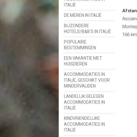
ITALIË
Afstan
DE MEREN IN ITALIË
Asciano
BIJZONDERE
Montep
HOTELS/B&B'S IN ITALIË
166 km
POPULAIRE
BESTEMMINGEN
EEN VAKANTIE MET
HUISDIEREN
ACCOMMODATIES IN
ITALIË, GESCHIKT VOOR
MINDERVALIDEN
LANDELIJK GELEGEN
ACCOMMODATIES IN
ITALIË
KINDVRIENDELIJKE
ACCOMMODATIES IN
ITALIË