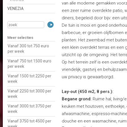
van alle moderne gemakken voorzie
VENEZIA
een zeer ruime overdekte patio, 
diners, begeleid door bijv. een ui
De tuin is mooi en goed onderhoude
barbecue, er groeien olijfbomen e
Meer selecties
planten. Het zwembad met buiten
Vanaf 300 tot 750 euro
een klein overdekt terras en ee
per week
uitzicht op de omgeving. Het terre
Vanaf 750 tot 1500 euro
Op het terrein zelf is een overde
per week
vriendelijk, gastvrij en behulpzaam
Vanaf 1500 tot 2250 per
uw privacy is gewaarborgd.
week
Vanaf 2250 tot 3000 per
Lay-out (450 m2, 8 pers.):
week
Begane grond:
Ruime hal, living/
Vanaf 3000 tot 3750 per
keuken met houtoven, eethoekje, o
week
afwasmachine, espresso-machine, 
douche en een wasmachine, ruimt
Vanaf 3750 tot 4500 per
week