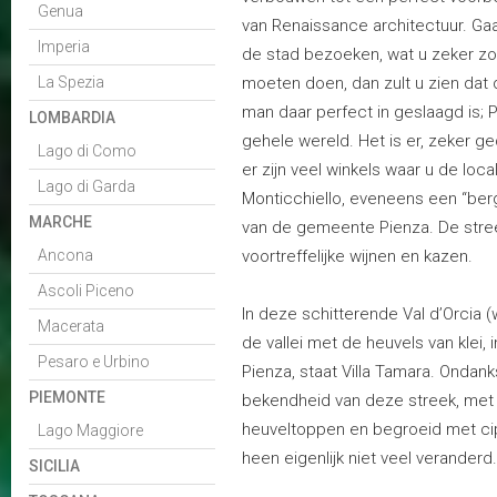
Genua
van Renaissance architectuur. Gaa
Imperia
de stad bezoeken, wat u zeker z
La Spezia
moeten doen, dan zult u zien dat
man daar perfect in geslaagd is; 
LOMBARDIA
gehele wereld. Het is er, zeker g
Lago di Como
er zijn veel winkels waar u de lo
Lago di Garda
Monticchiello, eveneens een “bergs
MARCHE
van de gemeente Pienza. De stre
Ancona
voortreffelijke wijnen en kazen.
Ascoli Piceno
In deze schitterende Val d’Orcia (w
Macerata
de vallei met de heuvels van klei, 
Pesaro e Urbino
Pienza, staat Villa Tamara. Ondanks
PIEMONTE
bekendheid van deze streek, me
heuveltoppen en begroeid met ci
Lago Maggiore
heen eigenlijk niet veel veranderd.
SICILIA