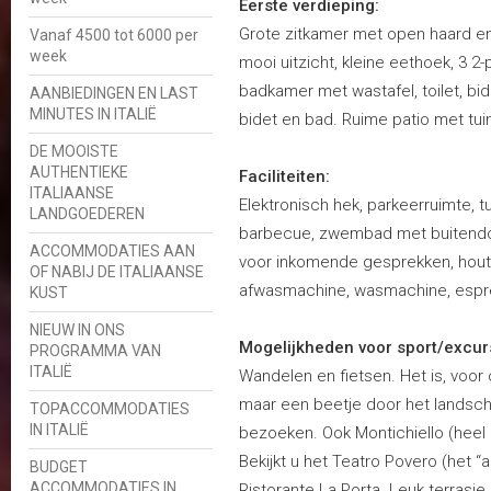
Eerste verdieping:
Grote zitkamer met open haard e
Vanaf 4500 tot 6000 per
week
mooi uitzicht, kleine eethoek, 3 
badkamer met wastafel, toilet, bi
AANBIEDINGEN EN LAST
MINUTES IN ITALIË
bidet en bad. Ruime patio met tuin
DE MOOISTE
AUTHENTIEKE
Faciliteiten:
ITALIAANSE
Elektronisch hek, parkeerruimte, tu
LANDGOEDEREN
barbecue, zwembad met buitendouch
ACCOMMODATIES AAN
voor inkomende gesprekken, houto
OF NABIJ DE ITALIAANSE
afwasmachine, wasmachine, espre
KUST
NIEUW IN ONS
Mogelijkheden voor sport/excur
PROGRAMMA VAN
ITALIË
Wandelen en fietsen. Het is, voo
maar een beetje door het landsch
TOPACCOMMODATIES
IN ITALIË
bezoeken. Ook Montichiello (heel 
Bekijkt u het Teatro Povero (het “
BUDGET
ACCOMMODATIES IN
Ristorante La Porta. Leuk terrasje, 