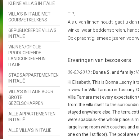
KLEINE VILLA'S IN ITALIË
TIP:
VILLA'S IN ITALIË MET
GOURMETKEUKENS
Als u van linnen houdt, gaat u dan 
winkel waar beddenspreien, handd
GEPUBLICEERDE VILLA'S
IN ITALIË
Ook prachtig: smeedijzeren voorwer
WIJN EN/OF OLIE
PRODUCERENDE
LANDGOEDEREN IN
Ervaringen van bezoekers
ITALIË
09-03-2013
:
Donna S. and family
:
V
STADSAPPARTEMENTEN
IN ITALIË
Hi Elisabeth, This is Donna ...sorry it
review for Villa Tamara in Tuscany. O
VILLA'S IN ITALIË VOOR
Villa Tamara met every expectation 
GROTE
GEZELSCHAPPEN
from the villa itself to the surround
stayed anywhere else. The terra cot
ALLE APPARTEMENTEN
were spacious--the whole place is mu
IN ITALIË
large living room with couches and an
ALLE VILLA'S IN ITALIË
one on the 1st floor). The pool area w