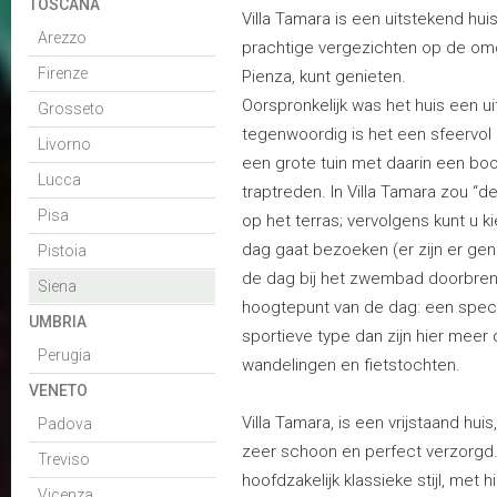
TOSCANA
Villa Tamara is een uitstekend hu
Arezzo
prachtige vergezichten op de omg
Firenze
Pienza, kunt genieten.
Oorspronkelijk was het huis een ui
Grosseto
tegenwoordig is het een sfeervol
Livorno
een grote tuin met daarin een bo
Lucca
traptreden. In Villa Tamara zou “
Pisa
op het terras; vervolgens kunt u 
dag gaat bezoeken (er zijn er gen
Pistoia
de dag bij het zwembad doorbren
Siena
hoogtepunt van de dag: een spec
UMBRIA
sportieve type dan zijn hier mee
Perugia
wandelingen en fietstochten.
VENETO
Villa Tamara, is een vrijstaand hui
Padova
zeer schoon en perfect verzorgd. 
Treviso
hoofdzakelijk klassieke stijl, met
Vicenza