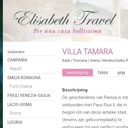
VILLA TAMARA
Gebieden
CAMPANIA
Italië
/
Toscana
/
Siena
/
Monticchiello-
Napoli
beschrijving
foto's
prijs
EMILIA ROMAGNA
Forli-Cesena
Beschrijving:
FRIULI VENEZIA-GIULIA
De geschiedenis van Pienza is st
LAZIO-ROMA
verbonden met Paus Pius II, die in
begon om van deze antieke stad
Roma
(tevens zijn geboorteplaats) te
LIGURIA
verbouwen tot een perfect voorb