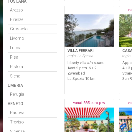
TOSCANA
va
Arezzo
Firenze
Grosseto
Livorno
Lucca
VILLA FERRARI
CASA
regio: La Spezia
regio:
Pisa
Liberty villa a/h strand
Appa
Pistoia
Aantal pers. 6 + 2
4 + 3 
Zwembad
Stran
Siena
La Spezia 10 km.
San 
UMBRIA
Perugia
vanaf 885 euro p.w.
va
VENETO
Padova
Treviso
Vicenza