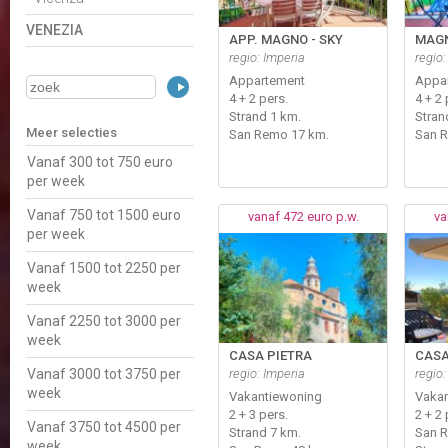
VENEZIA
APP. MAGNO - SKY
MAGN
regio: Imperia
regio:
Appartement
Appa
4 + 2 pers.
4 + 2 
Strand 1 km.
Stran
Meer selecties
San Remo 17 km.
San 
Vanaf 300 tot 750 euro
per week
Vanaf 750 tot 1500 euro
vanaf 472 euro p.w.
va
per week
Vanaf 1500 tot 2250 per
week
Vanaf 2250 tot 3000 per
week
CASA PIETRA
CASA
Vanaf 3000 tot 3750 per
regio: Imperia
regio:
week
Vakantiewoning
Vaka
2 + 3 pers.
2 + 2 
Vanaf 3750 tot 4500 per
Strand 7 km.
San 
week