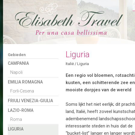
Liguria
Gebieden
CAMPANIA
Italië
/
Liguria
Napoli
Een regio vol bloemen, rotsacht
EMILIA ROMAGNA
kusten, een schitterende zee en
mooiste dorpjes van de wereld
Forli-Cesena
FRIULI VENEZIA-GIULIA
Soms lijkt het niet eerlijk; dit pracht
LAZIO-ROMA
land, Italië, heeft zoveel kunstscha
adembenemend landschapsschoo
Roma
interessante steden in huis dat de
LIGURIA
“bucket-list” langer en langer wordt