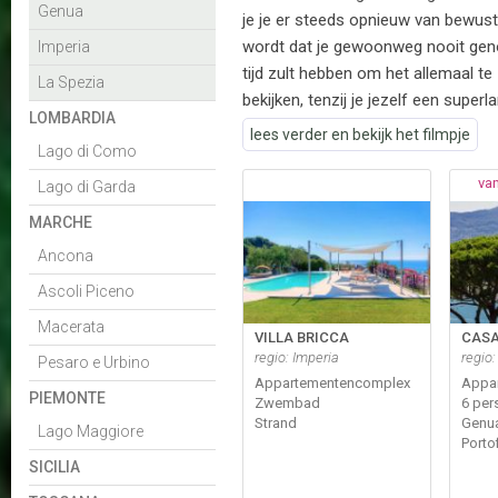
Genua
je je er steeds opnieuw van bewust
wordt dat je gewoonweg nooit ge
Imperia
tijd zult hebben om het allemaal te
La Spezia
bekijken, tenzij je jezelf een superl
LOMBARDIA
lees verder en bekijk het filmpje
Lago di Como
van
Lago di Garda
MARCHE
Ancona
Ascoli Piceno
Macerata
VILLA BRICCA
CASA
regio: Imperia
regio
Pesaro e Urbino
Appartementencomplex
Appa
PIEMONTE
Zwembad
6 per
Strand
Genu
Lago Maggiore
Porto
SICILIA