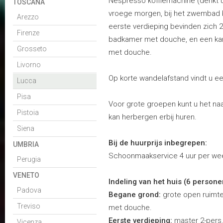
Nespresso koffiemachine (denkt u
TOSCANA
vroege morgen, bij het zwembad b
Arezzo
eerste verdieping bevinden zich 2
Firenze
badkamer met douche, en een k
Grosseto
met douche.
Livorno
Op korte wandelafstand vindt u ee
Lucca
Pisa
Voor grote groepen kunt u het naa
Pistoia
kan herbergen erbij huren.
Siena
Bij de huurprijs inbegrepen:
UMBRIA
Schoonmaakservice 4 uur per we
Perugia
VENETO
Indeling van het huis (6 persone
Padova
Begane grond:
grote open ruimte
Treviso
met douche.
Eerste verdieping:
master 2-pers
Vicenza