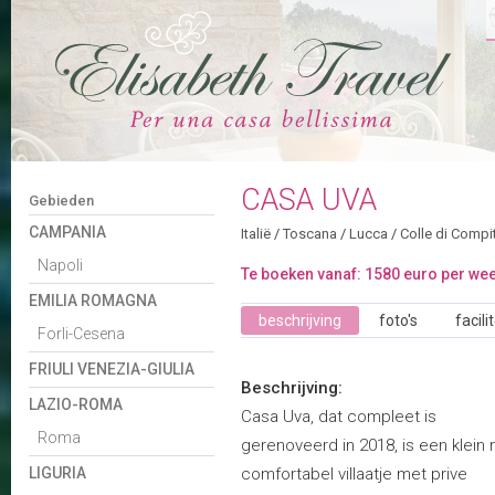
CASA UVA
Gebieden
CAMPANIA
Italië
/
Toscana
/
Lucca
/
Colle di Compi
Napoli
Te boeken vanaf: 1580 euro per we
EMILIA ROMAGNA
beschrijving
foto's
facili
Forli-Cesena
FRIULI VENEZIA-GIULIA
Beschrijving:
LAZIO-ROMA
Casa Uva, dat compleet is
Roma
gerenoveerd in 2018, is een klein
LIGURIA
comfortabel villaatje met prive