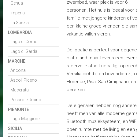
zwembad, waar plek is voor 6
Genua
personen. Het huis is ideaal voor
Imperia
familie met jongere kinderen of v
La Spezia
een kleine groep vrienden die sa
LOMBARDIA
vakantie willen vieren.
Lago di Como
De locatie is perfect voor degene
Lago di Garda
platteland maar tevens een leven
MARCHE
sfeervolle stad Lucca ligt op slec
Ancona
Versilia dichtbij en bovendien z
Ascoli Piceno
Florence, Pisa, San Gimignano, en 
bereiken.
Macerata
Pesaro e Urbino
De eigenaren hebben nog andere o
PIEMONTE
heeft men van alle moderne gemak
Lago Maggiore
Bluetooth muzieksysteem, en WiFi
SICILIA
open ruimte met de living en een