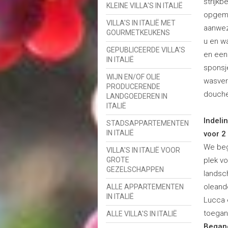
strijk
KLEINE VILLA'S IN ITALIË
opgema
VILLA'S IN ITALIË MET
aanwez
GOURMETKEUKENS
u en wa
GEPUBLICEERDE VILLA'S
en een
IN ITALIË
sponsj
WIJN EN/OF OLIE
wasver
PRODUCERENDE
douchek
LANDGOEDEREN IN
ITALIË
Indeli
STADSAPPARTEMENTEN
IN ITALIË
voor 2
We beg
VILLA'S IN ITALIË VOOR
GROTE
plek v
GEZELSCHAPPEN
landsc
oleande
ALLE APPARTEMENTEN
IN ITALIË
Lucca 
toegang
ALLE VILLA'S IN ITALIË
Began