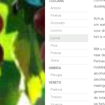
commen
TOSCANA
duidel
Arezzo
Firenze
Ach ja,
Grosseto
om wat 
Livorno
voor di
het is 
Lucca
Pisa
Wilt u 
Pistoia
naar de
Siena
Pietras
middelp
UMBRIA
alcoho
Perugia
slechte
VENETO
naamge
Padova
genieë
Treviso
de tota
op hetz
Vicenza