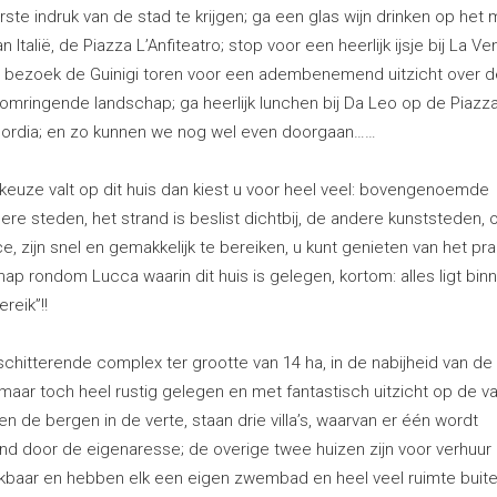
ste indruk van de stad te krijgen; ga een glas wijn drinken op het
an Italië, de Piazza L’Anfiteatro; stop voor een heerlijk ijsje bij La Ve
i; bezoek de Guinigi toren voor een adembenemend uitzicht over d
omringende landschap; ga heerlijk lunchen bij Da Leo op de Piazza
cordia; en zo kunnen we nog wel even doorgaan……
 keuze valt op dit huis dan kiest u voor heel veel: bovengenoemde
ere steden, het strand is beslist dichtbij, de andere kunststeden, o
e, zijn snel en gemakkelijk te bereiken, u kunt genieten van het pr
ap rondom Lucca waarin dit huis is gelegen, kortom: alles ligt bin
reik”!!
schitterende complex ter grootte van 14 ha, in de nabijheid van de
aar toch heel rustig gelegen en met fantastisch uitzicht op de val
n de bergen in de verte, staan drie villa’s, waarvan er één wordt
d door de eigenaresse; de overige twee huizen zijn voor verhuur
kbaar en hebben elk een eigen zwembad en heel veel ruimte buit