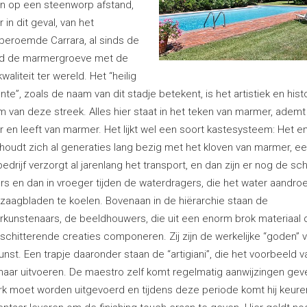
n op een steenworp afstand,
in dit geval, van het
beroemde Carrara, al sinds de
d de marmergroeve met de
waliteit ter wereld. Het “heilig
te”, zoals de naam van dit stadje betekent, is het artistiek en hist
m van deze streek. Alles hier staat in het teken van marmer, ademt
 en leeft van marmer. Het lijkt wel een soort kastesysteem: Het e
 houdt zich al generaties lang bezig met het kloven van marmer, e
edrijf verzorgt al jarenlang het transport, en dan zijn er nog de sc
ers en dan in vroeger tijden de waterdragers, die het water aandr
zaagbladen te koelen. Bovenaan in de hiërarchie staan de
kunstenaars, de beeldhouwers, die uit een enorm brok materiaal 
schitterende creaties componeren. Zij zijn de werkelijke “goden” 
nst. Een trapje daaronder staan de “artigiani”, die het voorbeeld 
naar uitvoeren. De maestro zelf komt regelmatig aanwijzingen ge
rk moet worden uitgevoerd en tijdens deze periode komt hij keure