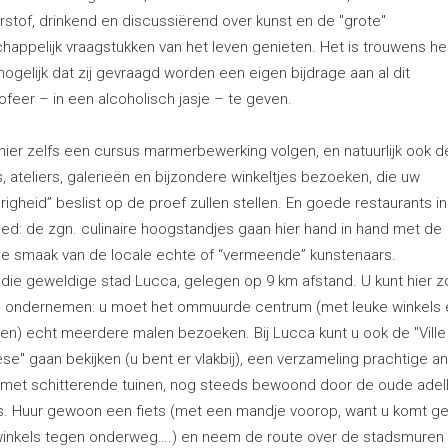
stof, drinkend en discussiërend over kunst en de "grote"
happelijk vraagstukken van het leven genieten. Het is trouwens he
gelijk dat zij gevraagd worden een eigen bijdrage aan al dit
ofeer – in een alcoholisch jasje – te geven.
 hier zelfs een cursus marmerbewerking volgen, en natuurlijk ook d
s, ateliers, galerieën en bijzondere winkeltjes bezoeken, die uw
igheid” beslist op de proef zullen stellen. En goede restaurants in
oed: de zgn. culinaire hoogstandjes gaan hier hand in hand met de
nde smaak van de locale echte of “vermeende” kunstenaars.
 die geweldige stad Lucca, gelegen op 9 km afstand. U kunt hier z
n ondernemen: u moet het ommuurde centrum (met leuke winkels 
sen) echt meerdere malen bezoeken. Bij Lucca kunt u ook de "Ville
e" gaan bekijken (u bent er vlakbij), een verzameling prachtige an
 met schitterende tuinen, nog steeds bewoond door de oude adell
es. Huur gewoon een fiets (met een mandje voorop, want u komt 
winkels tegen onderweg….) en neem de route over de stadsmuren