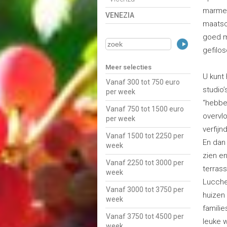
marmer
VENEZIA
maatsc
goed mo
gefilos
Meer selecties
U kunt
Vanaf 300 tot 750 euro
studio’
per week
“hebber
Vanaf 750 tot 1500 euro
overvl
per week
verfij
Vanaf 1500 tot 2250 per
En dan
week
zien e
Vanaf 2250 tot 3000 per
terras
week
Lucches
Vanaf 3000 tot 3750 per
huizen
week
famili
Vanaf 3750 tot 4500 per
leuke 
week