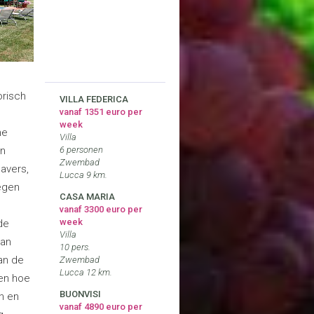
orisch
VILLA FEDERICA
vanaf 1351 euro per
week
ne
Villa
en
6 personen
Zwembad
havers,
Lucca 9 km.
oegen
CASA MARIA
vanaf 3300 euro per
week
de
Villa
van
10 pers.
van de
Zwembad
Lucca 12 km.
ven hoe
BUONVISI
n en
vanaf 4890 euro per