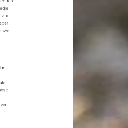
 bedden
bedje
 vindt
peper
ieuwe
mte
ale
aanse
e
e van