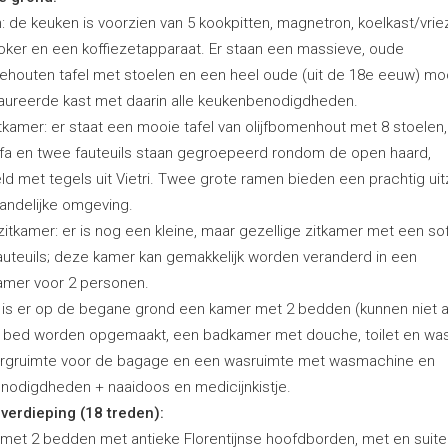
 de keuken is voorzien van 5 kookpitten, magnetron, koelkast/vriez
oker en een koffiezetapparaat. Er staan een massieve, oude
jehouten tafel met stoelen en een heel oude (uit de 18e eeuw) mo
aureerde kast met daarin alle keukenbenodigdheden.
tkamer: er staat een mooie tafel van olijfbomenhout met 8 stoelen,
fa en twee fauteuils staan gegroepeerd rondom de open haard,
d met tegels uit Vietri. Twee grote ramen bieden een prachtig uit
landelijke omgeving.
zitkamer: er is nog een kleine, maar gezellige zitkamer met een so
auteuils; deze kamer kan gemakkelijk worden veranderd in een
amer voor 2 personen.
 is er op de begane grond een kamer met 2 bedden (kunnen niet a
. bed worden opgemaakt, een badkamer met douche, toilet en was
rgruimte voor de bagage en een wasruimte met wasmachine en
benodigdheden + naaidoos en medicijnkistje.
 verdieping (18 treden):
met 2 bedden met antieke Florentijnse hoofdborden, met en suite