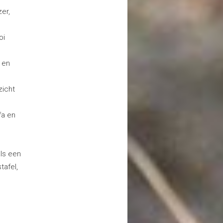
er,
oi
 en
zicht
fa en
ls een
tafel,