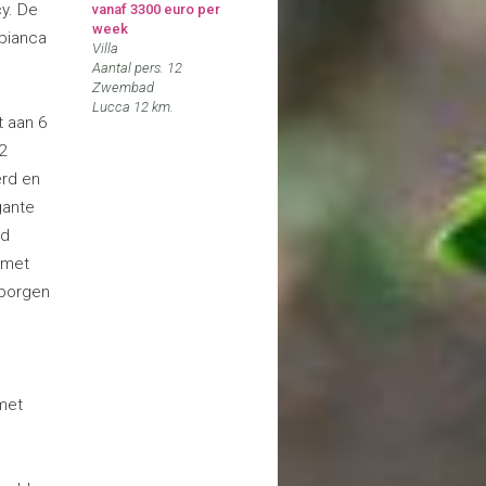
cy. De
vanaf 3300 euro per
week
bianca
Villa
Aantal pers. 12
Zwembad
Lucca 12 km.
t aan 6
2
erd en
gante
rd
 met
rborgen
 met