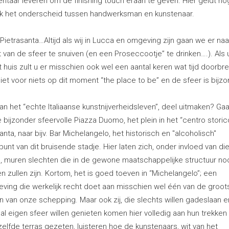
taar leveren om de finishing touch eraan te geven. Hier geldt no
ijk het onderscheid tussen handwerksman en kunstenaar.
 Pietrasanta…Altijd als wij in Lucca en omgeving zijn gaan we er na
van de sfeer te snuiven (en een Proseccootje” te drinken….). Als u
t huis zult u er misschien ook wel een aantal keren wat tijd doorbr
niet voor niets op dit moment “the place to be” en de sfeer is bijzo
van het “echte Italiaanse kunstnijverheidsleven”, deel uitmaken? Ga
 bijzonder sfeervolle Piazza Duomo, het plein in het “centro storic
anta, naar bijv. Bar Michelangelo, het historisch en "alcoholisch"
unt van dit bruisende stadje. Hier laten zich, onder invloed van di
l, muren slechten die in de gewone maatschappelijke structuur noo
n zullen zijn. Kortom, het is goed toeven in “Michelangelo”; een
ving die werkelijk recht doet aan misschien wel één van de groot
n van onze schepping. Maar ook zij, die slechts willen gadeslaan e
al eigen sfeer willen genieten komen hier volledig aan hun trekken a
elfde terras gezeten, luisteren hoe de kunstenaars, wit van het