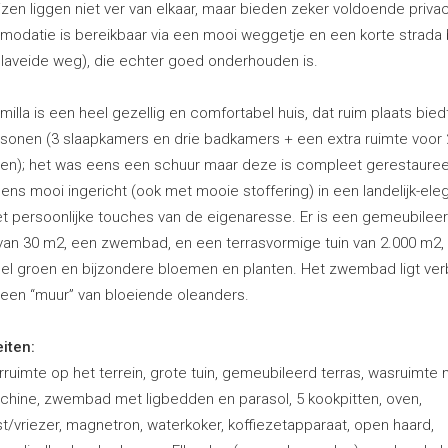
izen liggen niet ver van elkaar, maar bieden zeker voldoende priva
odatie is bereikbaar via een mooi weggetje en een korte strada 
laveide weg), die echter goed onderhouden is.
amilla is een heel gezellig en comfortabel huis, dat ruim plaats bied
rsonen (3 slaapkamers en drie badkamers + een extra ruimte voor 
en); het was eens een schuur maar deze is compleet gerestaure
ens mooi ingericht (ook met mooie stoffering) in een landelijk-ele
met persoonlijke touches van de eigenaresse. Er is een gemeubilee
 van 30 m2, een zwembad, en een terrasvormige tuin van 2.000 m2,
eel groen en bijzondere bloemen en planten. Het zwembad ligt ve
 een “muur” van bloeiende oleanders.
eiten:
ruimte op het terrein, grote tuin, gemeubileerd terras, wasruimte
hine, zwembad met ligbedden en parasol, 5 kookpitten, oven,
t/vriezer, magnetron, waterkoker, koffiezetapparaat, open haard,