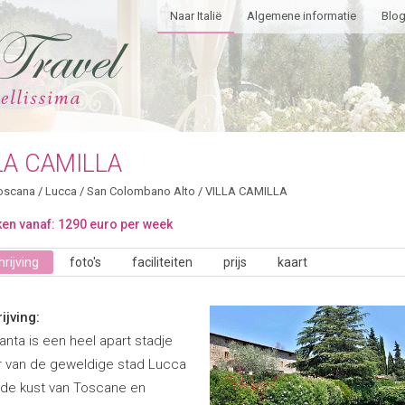
Naar Italië
Algemene informatie
Blo
LA CAMILLA
oscana
/
Lucca
/
San Colombano Alto
/
VILLA CAMILLA
en vanaf: 1290 euro per week
rijving
foto's
faciliteiten
prijs
kaart
ijving:
anta is een heel apart stadje
er van de geweldige stad Lucca
 de kust van Toscane en