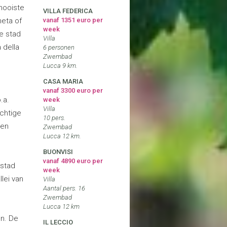
 mooiste
VILLA FEDERICA
neta of
vanaf 1351 euro per
week
e stad
Villa
 della
6 personen
Zwembad
Lucca 9 km.
CASA MARIA
vanaf 3300 euro per
.a.
week
Villa
achtige
10 pers.
nen
Zwembad
Lucca 12 km.
BUONVISI
vanaf 4890 euro per
 stad
week
lei van
Villa
Aantal pers. 16
Zwembad
Lucca 12 km
en. De
IL LECCIO