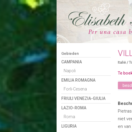
VIL
Gebieden
CAMPANIA
Italië
/
T
Napoli
Te boek
EMILIA ROMAGNA
besch
Forli-Cesena
FRIULI VENEZIA-GIULIA
Beschr
LAZIO-ROMA
Pietras
Roma
niet v
LIGURIA
en van