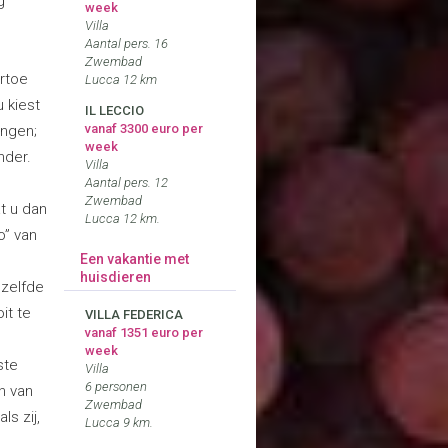
g
week
Villa
Aantal pers. 16
Zwembad
artoe
Lucca 12 km
 kiest
IL LECCIO
vanaf 3300 euro per
engen;
week
nder.
Villa
Aantal pers. 12
Zwembad
at u dan
Lucca 12 km.
o” van
Een vakantie met
huisdieren
ezelfde
it te
VILLA FEDERICA
vanaf 1351 euro per
week
ste
Villa
6 personen
n van
Zwembad
ls zij,
Lucca 9 km.