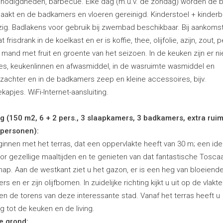
benodigdheden, barbecue. Elke dag (m.u.v. de zondag) worden de
akt en de badkamers en vloeren gereinigd. Kinderstoel + kinder
ig. Badlakens voor gebruik bij zwembad beschikbaar. Bij aankomst
t frisdrank in de koelkast en er is koffie, thee, olijfolie, azijn, zout, 
 mand met fruit en groente van het seizoen. In de keuken zijn er n
es, keukenlinnen en afwasmiddel, in de wasruimte wasmiddel en
zachter en in de badkamers zeep en kleine accessoires, bijv.
apjes. WiFi-Internet-aansluiting.
ng (150 m2, 6 + 2 pers., 3 slaapkamers, 3 badkamers, extra rui
 personen):
innen met het terras, dat een oppervlakte heeft van 30 m; een ide
oor gezellige maaltijden en te genieten van dat fantastische Tosc
hap. Aan de westkant ziet u het gazon, er is een heg van bloeiend
rs en er zijn olijfbomen. In zuidelijke richting kijkt u uit op de vlakt
en de torens van deze interessante stad. Vanaf het terras heeft u
 tot de keuken en de living.
e grond: