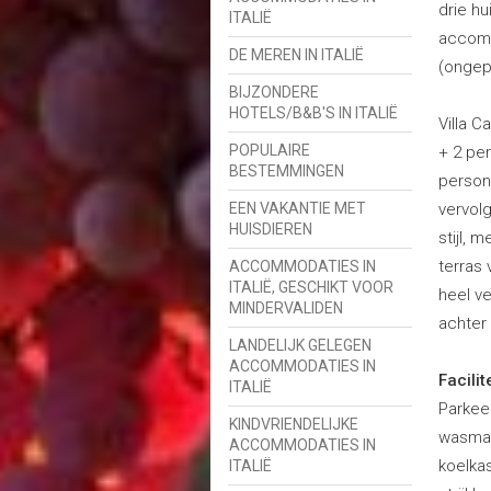
drie hu
ITALIË
accomm
DE MEREN IN ITALIË
(ongep
BIJZONDERE
HOTELS/B&B'S IN ITALIË
Villa C
POPULAIRE
+ 2 pe
BESTEMMINGEN
person
EEN VAKANTIE MET
vervolg
HUISDIEREN
stijl, 
terras
ACCOMMODATIES IN
ITALIË, GESCHIKT VOOR
heel v
MINDERVALIDEN
achter
LANDELIJK GELEGEN
ACCOMMODATIES IN
Facilit
ITALIË
Parkeer
KINDVRIENDELIJKE
wasmac
ACCOMMODATIES IN
koelkas
ITALIË