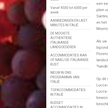
een eer
Vanaf 4500 tot 6000 per
plein v
week
Santin
AANBIEDINGEN EN LAST
en het 
MINUTES IN ITALIË
Miseri
DE MOOISTE
AUTHENTIEKE
Als uw
ITALIAANSE
LANDGOEDEREN
bijzond
Florenc
ACCOMMODATIES AAN
OF NABIJ DE ITALIAANSE
landsch
KUST
”handbe
NIEUW IN ONS
PROGRAMMA VAN
Op dit 
ITALIË
Lucca m
TOPACCOMMODATIES
Lucca e
IN ITALIË
bewoon
BUDGET
beschi
ACCOMMODATIES IN