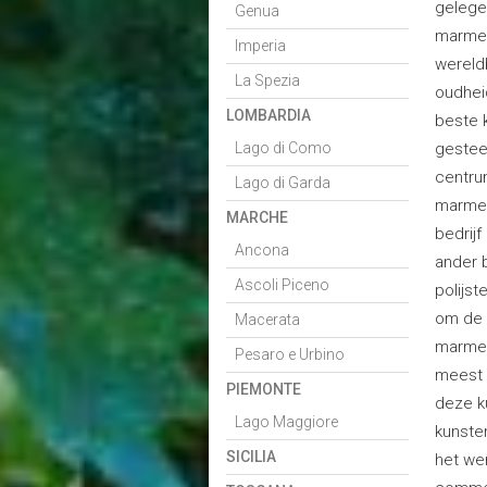
gelege
Genua
marmer 
Imperia
wereld
La Spezia
oudhei
LOMBARDIA
beste k
Lago di Como
gesteen
centru
Lago di Garda
marmer
MARCHE
bedrijf
Ancona
ander b
Ascoli Piceno
polijst
om de 
Macerata
marmer
Pesaro e Urbino
meest 
PIEMONTE
deze ku
Lago Maggiore
kunste
SICILIA
het we