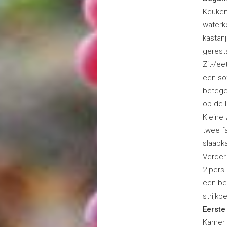
Keuken:
waterk
kastan
gerest
Zit-/ee
een so
betegel
op de 
Kleine 
twee f
slaapk
Verder
2-pers
een be
strijk
Eerste
Kamer 