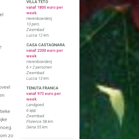
VILLA TETO
vanaf 1800 euro per
week
el
Herenboerderij
10 pers.
Zwembad
Lucca 12 km.
CASA CASTAGNARA
e
vanaf 2200 euro per
week
Herenboerderij
6 + 2 personen
Zwembad
Lucca 13 km.
oveel
TENUTA FRANCA
vanaf 973 euro per
en
week
Landgoed
6 app.
tieke
Zwembad
ijke
Florence 58 km.
genoeg
Siena 55 km.
 om zo