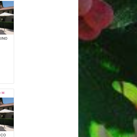
SINO
.w.
SCO