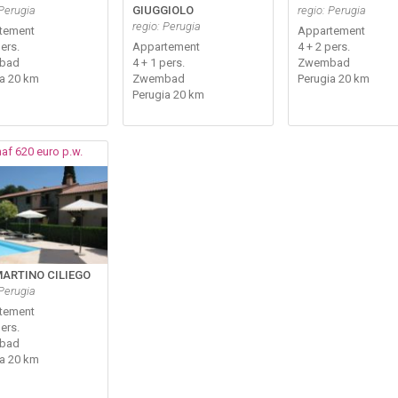
 Perugia
GIUGGIOLO
regio: Perugia
regio: Perugia
tement
Appartement
pers.
Appartement
4 + 2 pers.
bad
4 + 1 pers.
Zwembad
ia 20 km
Zwembad
Perugia 20 km
Perugia 20 km
af 620 euro p.w.
ARTINO CILIEGO
 Perugia
tement
pers.
bad
ia 20 km