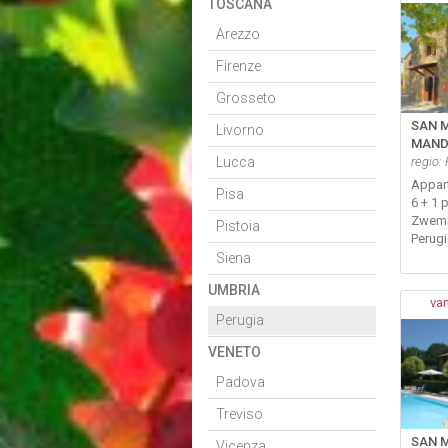
TOSCANA
Arezzo
Firenze
Grosseto
SAN 
Livorno
MAND
Lucca
regio:
Appar
Pisa
6 + 1 
Zwem
Pistoia
Perug
Siena
UMBRIA
van
Perugia
VENETO
Padova
Treviso
SAN 
Vicenza