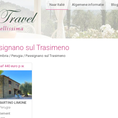
Naar Italië
Algemene informatie
Blo
signano sul Trasimeno
mbria
/
Perugia
/
Passignano sul Trasimeno
af 440 euro p.w.
MARTINO LIMONE
 Perugia
tement