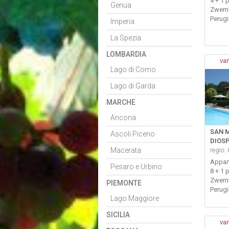
4 + 1 
Genua
Zwem
Perug
Imperia
La Spezia
LOMBARDIA
van
Lago di Como
Lago di Garda
MARCHE
Ancona
SAN 
Ascoli Piceno
DIOS
Macerata
regio:
Appar
Pesaro e Urbino
8 + 1 
Zwem
PIEMONTE
Perug
Lago Maggiore
SICILIA
van