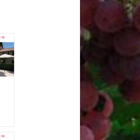
.w.
.w.