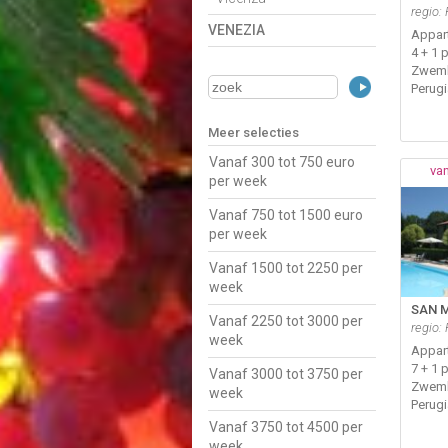
regio:
VENEZIA
Appar
4 + 1 
Zwem
Perug
Meer selecties
Vanaf 300 tot 750 euro
van
per week
Vanaf 750 tot 1500 euro
per week
Vanaf 1500 tot 2250 per
week
SAN M
Vanaf 2250 tot 3000 per
regio:
week
Appar
7 + 1 
Vanaf 3000 tot 3750 per
Zwem
week
Perug
Vanaf 3750 tot 4500 per
week