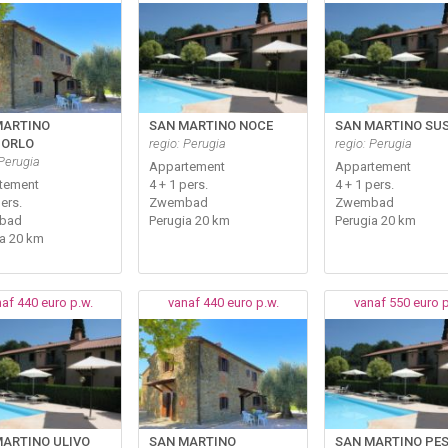
MARTINO
SAN MARTINO NOCE
SAN MARTINO SU
ORLO
regio: Perugia
regio: Perugia
 Perugia
Appartement
Appartement
tement
4 + 1 pers.
4 + 1 pers.
pers.
Zwembad
Zwembad
bad
Perugia 20 km
Perugia 20 km
ia 20 km
af 440 euro p.w.
vanaf 440 euro p.w.
vanaf 550 euro p
MARTINO ULIVO
SAN MARTINO
SAN MARTINO PE