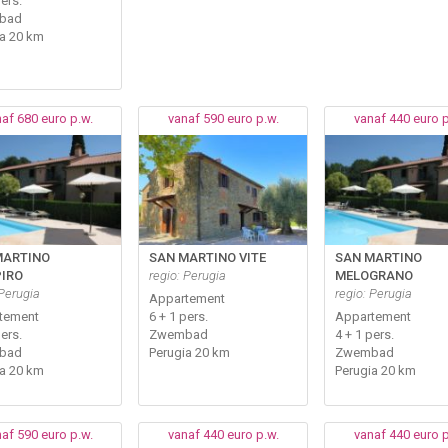
pers.
bad
ia 20 km
af 680 euro p.w.
vanaf 590 euro p.w.
vanaf 440 euro p
MARTINO
SAN MARTINO VITE
SAN MARTINO
PIRO
regio: Perugia
MELOGRANO
 Perugia
regio: Perugia
Appartement
tement
6 + 1 pers.
Appartement
pers.
Zwembad
4 + 1 pers.
bad
Perugia 20 km
Zwembad
ia 20 km
Perugia 20 km
af 590 euro p.w.
vanaf 440 euro p.w.
vanaf 440 euro p