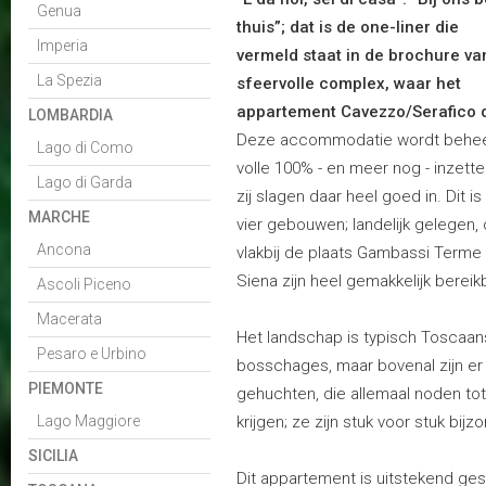
Genua
thuis”; dat is de one-liner die
Imperia
vermeld staat in de brochure va
La Spezia
sfeervolle complex, waar het
appartement Cavezzo/Serafico d
LOMBARDIA
Deze accommodatie wordt beheer
Lago di Como
volle 100% - en meer nog - inzett
Lago di Garda
zij slagen daar heel goed in. Dit
MARCHE
vier gebouwen; landelijk gelegen,
Ancona
vlakbij de plaats Gambassi Terme
Siena zijn heel gemakkelijk bereik
Ascoli Piceno
Macerata
Het landschap is typisch Toscaans
Pesaro e Urbino
bosschages, maar bovenal zijn er
PIEMONTE
gehuchten, die allemaal noden tot
Lago Maggiore
krijgen; ze zijn stuk voor stuk bijz
SICILIA
Dit appartement is uitstekend ges