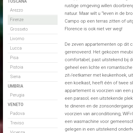
TOSCANA
rustige omgeving willen doorbren
Arezzo
natuur. Maar wilt u “leven in de br
Firenze
Campo op een terras zitten of uit
Florence is ook niet ver weg!
Grosseto
Livorno
De zeven appartementen op dit co
Lucca
gerenoveerd. Het gekozen meubilair
Pisa
comfortabel, past uitstekend bij 
Pistoia
geheel een lichte en romantische 
zit-/eetkamer met keukenhoek, ui
Siena
een koelkast, heeft één of twee 
UMBRIA
appartement is voorzien van een p
Perugia
een parasol; een uitstekende plek
VENETO
te dineren en de zonsondergange
Padova
voorzien van airconditioning, WiFi-
een wasmachine voor gemeenscha
Treviso
gelegen in een uitstekend onderh
Vicenza