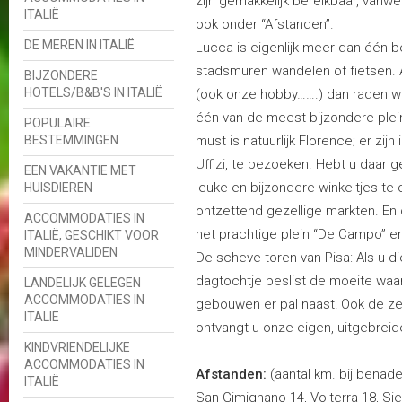
zijn gemakkelijk bereikbaar, vanw
ITALIË
ook onder “Afstanden”.
DE MEREN IN ITALIË
Lucca is eigenlijk meer dan één b
stadsmuren wandelen of fietsen. Al
BIJZONDERE
HOTELS/B&B'S IN ITALIË
(ook onze hobby…….) dan raden wij
één van de meest bijzondere plein
POPULAIRE
BESTEMMINGEN
must is natuurlijk Florence; er zi
Uffizi
, te bezoeken. Hebt u daar gee
EEN VAKANTIE MET
leuke en bijzondere winkeltjes te
HUISDIEREN
ontzettend gezellige markten. En 
ACCOMMODATIES IN
het prachtige plein “De Campo” en
ITALIË, GESCHIKT VOOR
MINDERVALIDEN
De scheve toren van Pisa: Als u d
dagtochtje beslist de moeite waa
LANDELIJK GELEGEN
ACCOMMODATIES IN
gebouwen er pal naast! Ook de zee
ITALIË
ontvangt u onze eigen, uitgebreid
KINDVRIENDELIJKE
ACCOMMODATIES IN
Afstanden:
(aantal km. bij benade
ITALIË
San Gimignano 14, Volterra 18, Sie