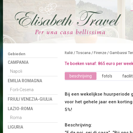
Italië
/
Toscana
/
Firenze
/
Gambassi Te
Gebieden
CAMPANIA
Te boeken vanaf: 865 euro per wee
Napoli
beschrijving
foto's
facili
EMILIA ROMAGNA
Forli-Cesena
Bij een wekelijkse huurperiode 
FRIULI VENEZIA-GIULIA
voor het gehele jaar een korting
LAZIO-ROMA
5%!
Roma
Beschrijving:
LIGURIA
“E da noi, sei di casa”. “Bij ons 