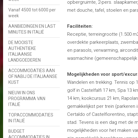
opbergruimte, 2-pers. slaapkame
Vanaf 4500 tot 6000 per
met douche, tafel, stoelen en para
week
Faciliteiten:
AANBIEDINGEN EN LAST
MINUTES IN ITALIË
Receptie, terreingrootte (1.500 m2)
overdekte parkeerplaats, zwemba
DE MOOISTE
AUTHENTIEKE
en parasols, verwarming, airconditio
ITALIAANSE
wasmachine (gemeenschappelijk g
LANDGOEDEREN
ACCOMMODATIES AAN
Mogelijkheden voor sport/excur
OF NABIJ DE ITALIAANSE
Wandelen en trekking. Tennis op 1
KUST
golf in Castelfalfi 17 km, Spa 13 k
NIEUW IN ONS
14 km, kookcursus 21 km, Rapolan
PROGRAMMA VAN
ITALIË
gemakkelijkst per trein (parkeren i
Certaldo of Castelfiorentino, stap
TOPACCOMMODATIES
IN ITALIË
stad. Tevens is een dag met de m
mogelijkheden voor het maken van 
BUDGET
ACCOMMODATIES IN